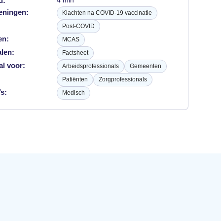
d:
4 min
eningen:
Klachten na COVID-19 vaccinatie
Post-COVID
en:
MCAS
alen:
Factsheet
al voor:
Arbeidsprofessionals
Gemeenten
Patiënten
Zorgprofessionals
s:
Medisch