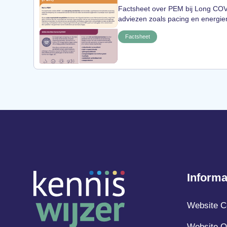
Factsheet over PEM bij Long COVI
adviezen zoals pacing en energ
Factsheet
Informa
Website C
Website Q