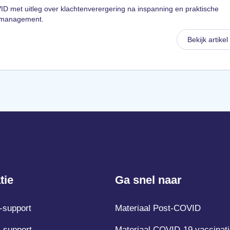
D met uitleg over klachtenverergering na inspanning en praktische
iemanagement.
Bekijk artikel
tie
Ga snel naar
-support
Materiaal Post-COVID
-support
Materiaal COVID-19 vaccinati