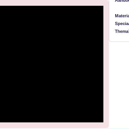
Aando
Materi
Specia
Thema’