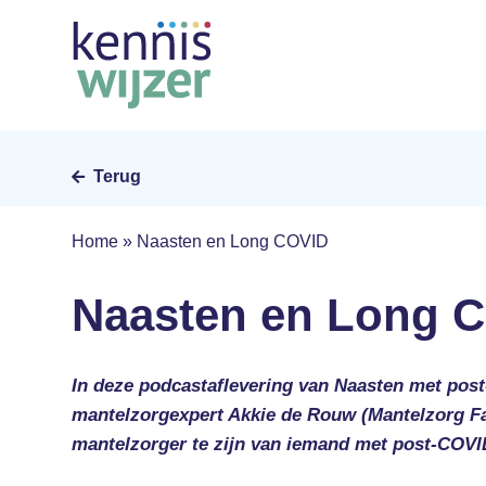
Skip
to
main
content
Terug
Home
»
Naasten en Long COVID
Naasten en Long 
In deze podcastaflevering van Naasten met pos
mantelzorgexpert Akkie de Rouw (Mantelzorg Fa
mantelzorger te zijn van iemand met post-COV