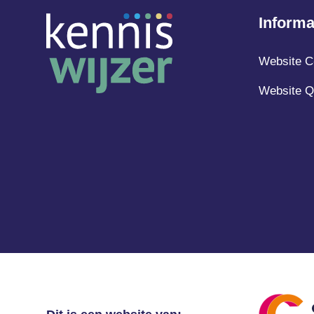
Informa
Website C
Website Q