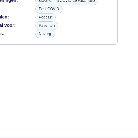
eningen:
Klachten na COVID-19 vaccinatie
Post-COVID
alen:
Podcast
al voor:
Patiënten
s:
Nazorg